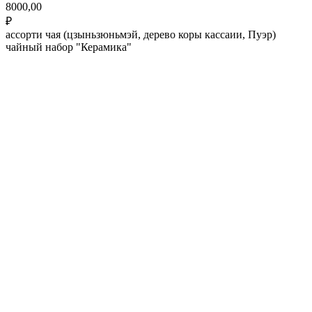
8000,00
₽
ассорти чая (цзыньзюньмэй, дерево коры кассаии, Пуэр)
чайный набор "Керамика"