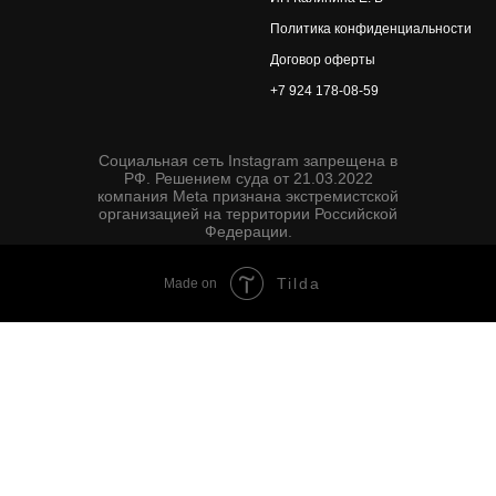
Политика конфиденциальности
Договор оферты
+7 924 178-08-59
Социальная сеть Instagram запрещена в
РФ. Решением суда от 21.03.2022
компания Meta признана экстремистской
организацией на территории Российской
Федерации.
Tilda
Made on
Instagram запрещена в
суда от 21.03.2022
изнана экстремистской
 на территории РФ.